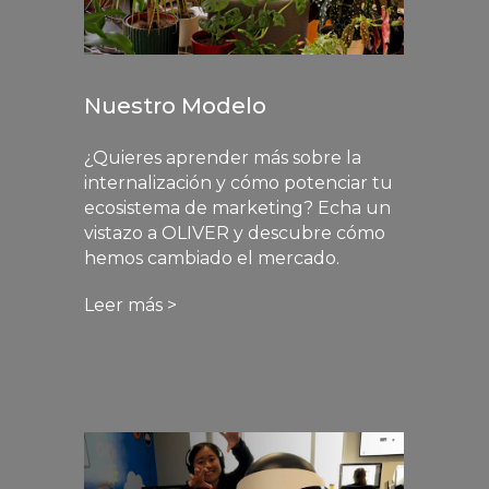
Nuestro Modelo
¿Quieres aprender más sobre la
internalización y cómo potenciar tu
ecosistema de marketing? Echa un
vistazo a OLIVER y descubre cómo
hemos cambiado el mercado.
Leer más >