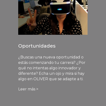
Oportunidades
¿Buscas una nueva oportunidad o
estás comenzando tu carrera? ¿Por
qué no intentas algo innovador y
diferente? Echa un ojo y mira si hay
algo en OLIVER que se adapte a ti.
Leer más >